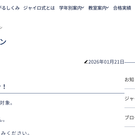
がるしくみ
ジャイロ式とは
学年別案内
教室案内
合格実績
ン
ン
2026年01月21日
お知
ン！
中学生
綱島教室
たまプラーザ教室
ジャ
方対象。
ブロ
ん。
込みください。