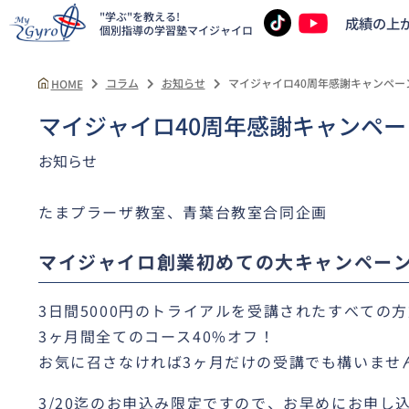
"学ぶ"を教える!
成績の上
個別指導の学習塾
マイジャイロ
コラム
お知らせ
マイジャイロ40周年感謝キャンペー
HOME
マイジャイロ40周年感謝キャンペー
お知らせ
たまプラーザ教室、青葉台教室合同企画
マイジャイロ創業初めての大キャンペー
青葉台教室
小学生
3日間5000円のトライアルを受講されたすべての
3ヶ月間全てのコース40%オフ！
お気に召さなければ3ヶ月だけの受講でも構いませ
3/20迄のお申込み限定ですので、お早めにお申し